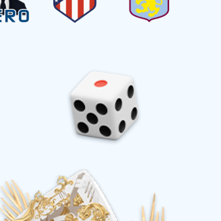
动医疗评估