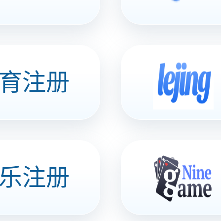
季后…
姆
，红
感振奋的消息：墨西哥车手塞尔吉奥...
虎紧
建联近日传出伤情警报，其跟腱...