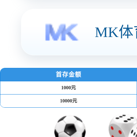
下赛季分组前瞻：辽宁遭遇广厦
随着CBA联赛新赛季的临近，备受瞩
2026-06-09
陈清晨_贾一凡女双积分断层领
世界羽联最新一期女双世界排名显示，
2026-07-24
MK国际
MK国际-MK中国一站式体育服务
✅eson推荐🌈「2026好运滚滚」🔰
s
全新官网正式上线🔰 成立于2010年2
月，注册资金9.5亿，是一家生产各类
体育用品的厂家，是一家集科研、生