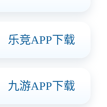
下一篇
巴佩领衔！法国热身赛敲定最强阵