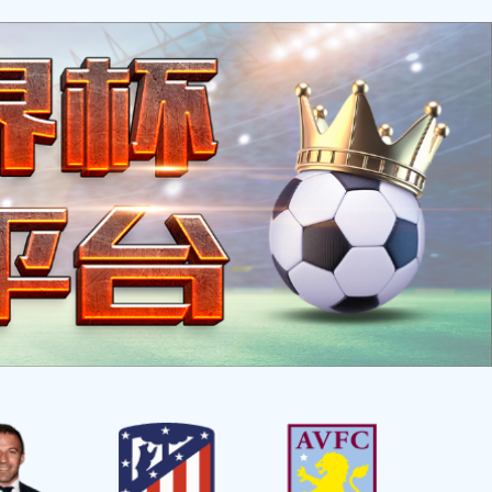
App
公司
体育
注册入口
简介
报道
便捷
、高清视频、 实时比分与赛