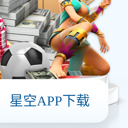
经历了漫长的恢复期。此次出
疗专家指出，跟腱旧伤区域在
到临界点的典型信号。对于即