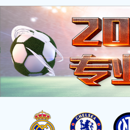
M
连接你的赛事视野，打造